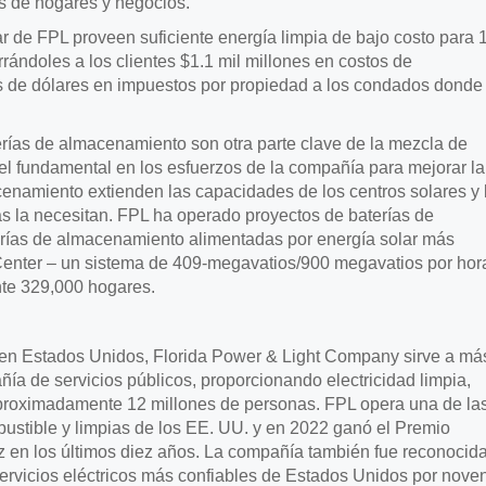
es de hogares y negocios.
r de FPL proveen suficiente energía limpia de bajo costo para 
rándoles a los clientes $1.1 mil millones en costos de
es de dólares en impuestos por propiedad a los condados donde
rías de almacenamiento son otra parte clave de la mezcla de
l fundamental en los esfuerzos de la compañía para mejorar la
acenamiento extienden las capacidades de los centros solares y 
s la necesitan. FPL ha operado proyectos de baterías de
erías de almacenamiento alimentadas por energía solar más
enter – un sistema de 409-megavatios/900 megavatios por hor
te 329,000 hogares.
 en Estados Unidos, Florida Power & Light Company sirve a má
ía de servicios públicos, proporcionando electricidad limpia,
 aproximadamente 12 millones de personas. FPL opera una de la
bustible y limpias de los EE. UU. y en 2022 ganó el Premio
z en los últimos diez años. La compañía también fue reconocid
rvicios eléctricos más confiables de Estados Unidos por nove