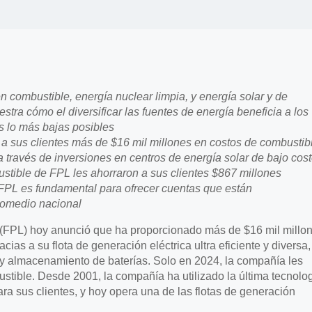
n combustible, energía nuclear limpia, y energía solar y de
estra c
ó
mo el diversificar las fuentes de energía beneficia a los
as lo más bajas posibles
 a sus clientes más de $16 mil millones en costos de combustib
 través de inversiones en centros de energía solar de bajo cos
stible de FPL les ahorraron a sus clientes $867 millones
 FPL es fundamental para ofrecer cuentas que están
romedio nacional
FPL) hoy anunció que ha proporcionado más de $16 mil millo
cias a su flota de generación eléctrica ultra eficiente y diversa,
r y almacenamiento de baterías. Solo en 2024, la compañía les
stible. Desde 2001, la compañía ha utilizado la última tecnolo
para sus clientes, y hoy opera una de las flotas de generación