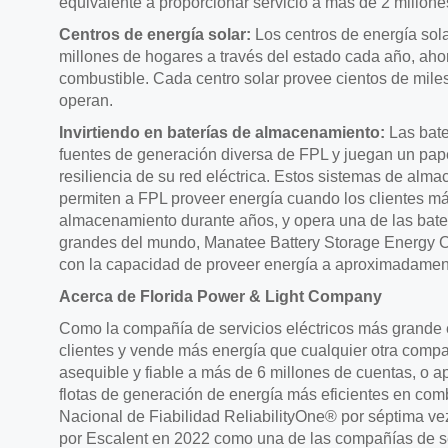
equivalente a proporcionar servicio a más de 2 millon
Centros de energía solar:
Los centros de energía sola
millones de hogares a través del estado cada año, ahor
combustible. Cada centro solar provee cientos de mil
operan.
Invirtiendo en baterías de almacenamiento:
Las bate
fuentes de generación diversa de FPL y juegan un pape
resiliencia de su red eléctrica. Estos sistemas de alm
permiten a FPL proveer energía cuando los clientes má
almacenamiento durante años, y opera una de las bat
grandes del mundo, Manatee Battery Storage Energy C
con la capacidad de proveer energía a aproximadamen
Acerca de Florida Power & Light Company
Como la compañía de servicios eléctricos más grande
clientes y vende más energía que cualquier otra compañ
asequible y fiable a más de 6 millones de cuentas, o
flotas de generación de energía más eficientes en com
Nacional de Fiabilidad ReliabilityOne® por séptima ve
por Escalent en 2022 como una de las compañías de se